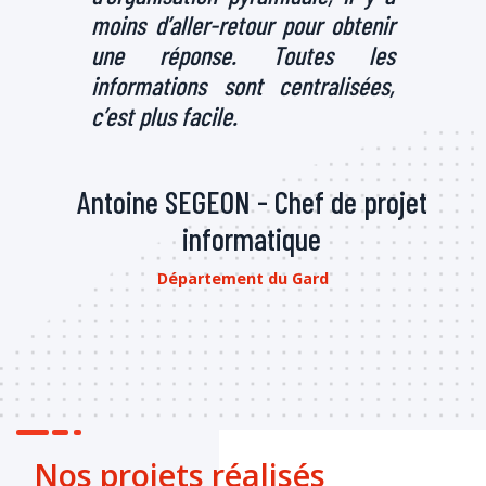
nir
data
es
Département de l’Ain
es,
rojet
Nos projets réalisés