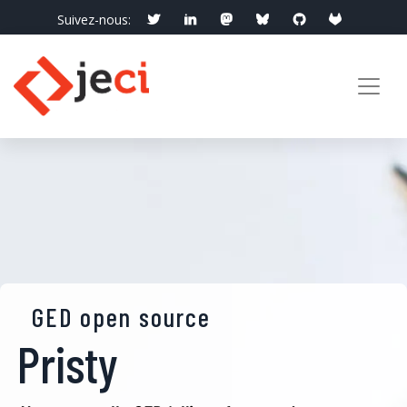
Suivez-nous:
info@jeci.fr
Appelez-nous:
09 72 38 21 92
GED open source
Pristy