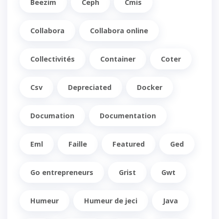
Beezim
Ceph
Cmis
Collabora
Collabora online
Collectivités
Container
Coter
Csv
Depreciated
Docker
Documation
Documentation
Eml
Faille
Featured
Ged
Go entrepreneurs
Grist
Gwt
Humeur
Humeur de jeci
Java