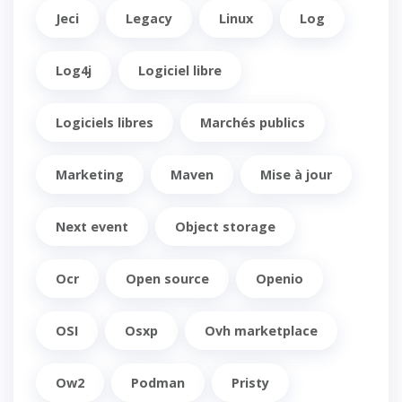
Jeci
Legacy
Linux
Log
Log4j
Logiciel libre
Logiciels libres
Marchés publics
Marketing
Maven
Mise à jour
Next event
Object storage
Ocr
Open source
Openio
OSI
Osxp
Ovh marketplace
Ow2
Podman
Pristy