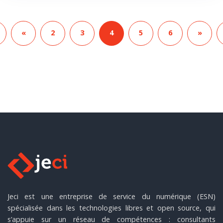
«
2
3
4
5
6
»
Jeci est une entreprise de service du numérique (ESN)
spécialisée dans les technologies libres et open source, qui
s’appuie sur un réseau de compétences : consultants