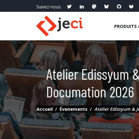
Suivez-nous:
PRODUITS 
Atelier Edissyum &
Documation 2026
Accueil
Évenements
Atelier Edissyum & J