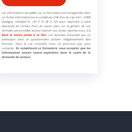
Les informations recueillies sur ce formulaire sont enregistrées dans
un fichier informatisé par la société Jeci (16E Rue du Cap Vert - 21800
Quetigny, info@jeci.fr, +33 9 72 38 21 92) pour répondre à votre
demande de contact Pour en savoir plus sur la gestion de vos
données personnelles et pour exercer vos droits, reportez-vous à la
dans la notice jointe à ce lien
. Les données marquées par un
astérisque dans le questionnaire doivent obligatoirement être
fournies. Dans le cas contraire, nous ne pourrons pas vous
contacter.
En remplissant ce formulaire, vous acceptez que les
informations saisies soient exploitées dans le cadre de la
demande de contact.