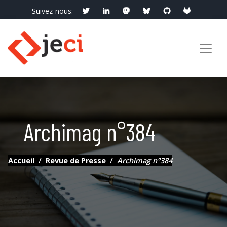
Suivez-nous:
info@jeci.fr
Appelez-nous:
09 72 38 21 92
Archimag n°384
Accueil
Revue de Presse
Archimag n°384