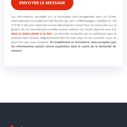
ENVOYER LE MESSAGE
Les informations recueillies sur ce formulaire sont enregistrées dans un fichier
informatisé par la société Jeci (16E Rue du Cap Vert - 21800 Quetigny, info@jeci.fr, +33
9 72 38 21 92) pour répondre à votre demande de contact Pour en savoir plus sur la
gestion de vos données personnelles et pour exercer vos droits, reportez-vous à la
dans la notice jointe à ce lien
. Les données marquées par un astérisque dans le
questionnaire doivent obligatoirement être fournies. Dans le cas contraire, nous ne
pourrons pas vous contacter.
En remplissant ce formulaire, vous acceptez que
les informations saisies soient exploitées dans le cadre de la demande de
contact.