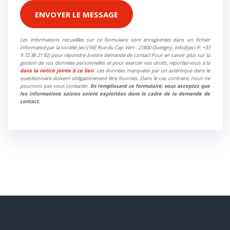
ENVOYER LE MESSAGE
Les informations recueillies sur ce formulaire sont enregistrées dans un fichier
informatisé par la société Jeci (16E Rue du Cap Vert - 21800 Quetigny, info@jeci.fr, +33
9 72 38 21 92) pour répondre à votre demande de contact Pour en savoir plus sur la
gestion de vos données personnelles et pour exercer vos droits, reportez-vous à la
dans la notice jointe à ce lien
. Les données marquées par un astérisque dans le
questionnaire doivent obligatoirement être fournies. Dans le cas contraire, nous ne
pourrons pas vous contacter.
En remplissant ce formulaire, vous acceptez que
les informations saisies soient exploitées dans le cadre de la demande de
contact.