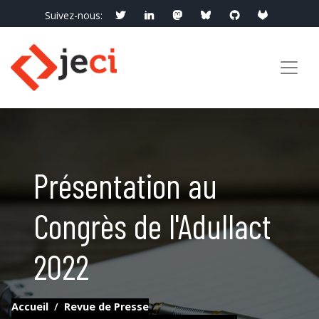
Suivez-nous:
info@jeci.fr
Appelez-nous:
09 72 38 21 92
Présentation au
Congrès de l'Adullact
2022
Accueil
Revue de Presse